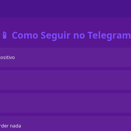
📱 Como Seguir no Telegram
ositivo
erder nada