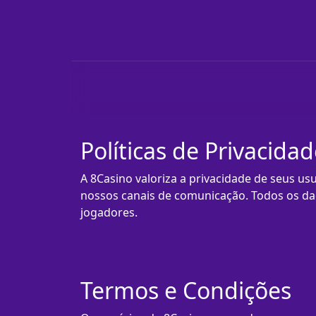
Políticas de Privacida
A 8Casino valoriza a privacidade de seus u
nossos canais de comunicação. Todos os dad
jogadores.
Termos e Condições