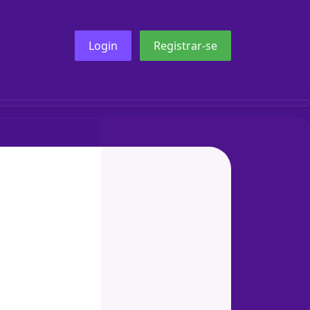
Login
Registrar-se