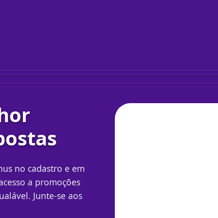
hor
postas
nus no cadastro e em
 acesso a promoções
ualável. Junte-se aos