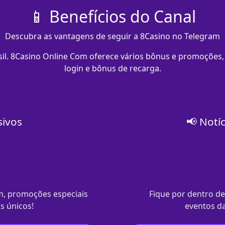
📱 Benefícios do Canal
Descubra as vantagens de seguir a 8Casino no Telegram
sil. 8Casino Online Com oferece vários bônus e promoções
login e bônus de recarga.
sivos
📢 Notí
m, promoções especiais
Fique por dentro d
s únicos!
eventos d