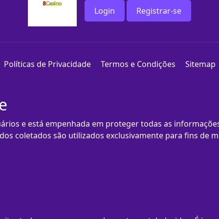
Login
Registrar-se
Políticas de Privacidade
Termos e Condições
Sitemap
de
suários e está empenhada em proteger todas as informaçõe
os coletados são utilizados exclusivamente para fins de m