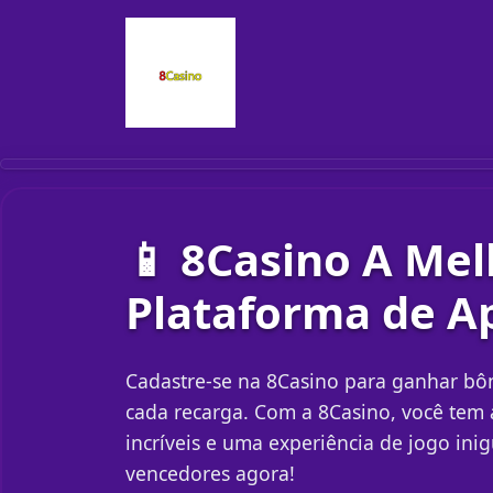
📱 8Casino A Mel
Plataforma de A
Cadastre-se na 8Casino para ganhar bô
cada recarga. Com a 8Casino, você tem
incríveis e uma experiência de jogo inig
vencedores agora!