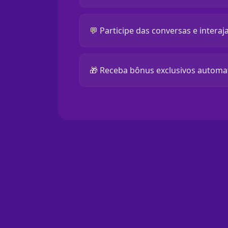
💬 Participe das conversas e interaj
🎁 Receba bônus exclusivos autom