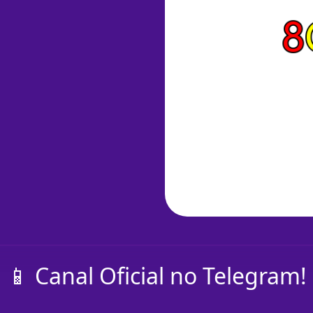
📱 Canal Oficial no Telegram!