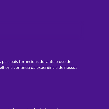
s pessoais fornecidas durante o uso de
elhoria contínua da experiência de nossos