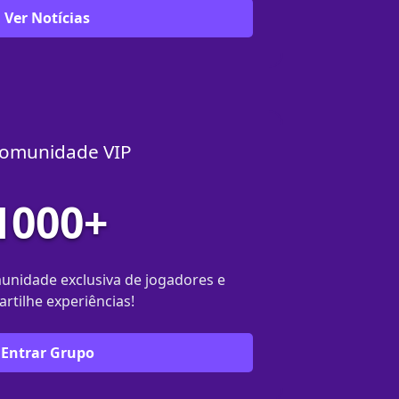
Ver Notícias
Comunidade VIP
1000+
unidade exclusiva de jogadores e
rtilhe experiências!
Entrar Grupo