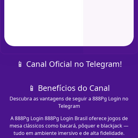
📱 Canal Oficial no Telegram!
📱 Benefícios do Canal
Descubra as vantagens de seguir a 888Pg Login no
Telegram
A 888Pg Login 888Pg Login Brasil oferece jogos de
mesa clássicos como bacará, pôquer e blackjack —
tudo em ambiente imersivo e de alta fidelidade.