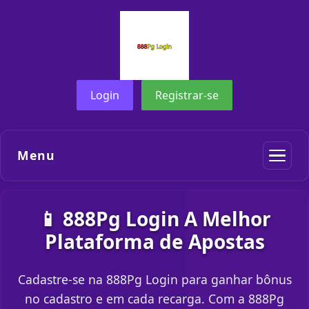
Login
Registrar-se
Menu
📱 888Pg Login A Melhor
Plataforma de Apostas
Cadastre-se na 888Pg Login para ganhar bônus
no cadastro e em cada recarga. Com a 888Pg