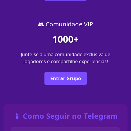
👥 Comunidade VIP
1000+
Junte-se a uma comunidade exclusiva de
jogadores e compartilhe experiências!
Entrar Grupo
📱 Como Seguir no Telegram