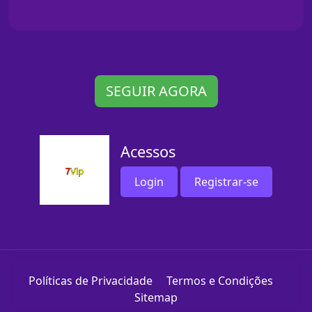
SEGUIR AGORA
Acessos
Login
Registrar-se
Políticas de Privacidade
Termos e Condições
Sitemap