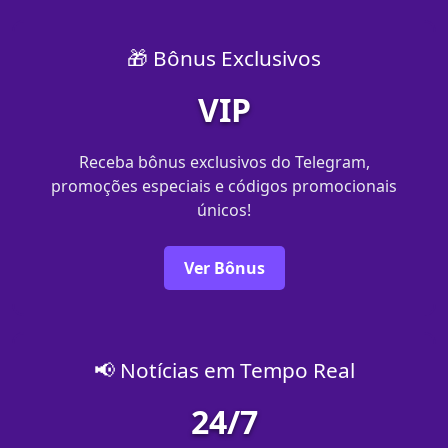
🎁 Bônus Exclusivos
VIP
Receba bônus exclusivos do Telegram,
promoções especiais e códigos promocionais
únicos!
Ver Bônus
📢 Notícias em Tempo Real
24/7