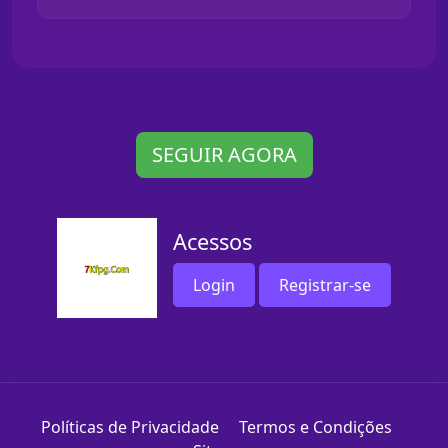
SEGUIR AGORA
Acessos
Login
Registrar-se
Políticas de Privacidade
Termos e Condições