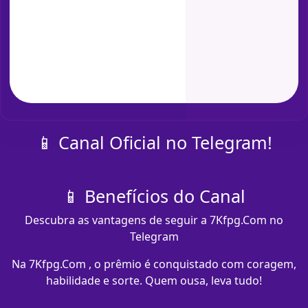
📱 Canal Oficial no Telegram!
📱 Benefícios do Canal
Descubra as vantagens de seguir a 7Kfpg.Com no
Telegram
Na 7Kfpg.Com , o prêmio é conquistado com coragem,
habilidade e sorte. Quem ousa, leva tudo!