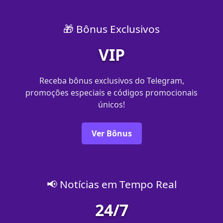
🎁 Bônus Exclusivos
VIP
Receba bônus exclusivos do Telegram,
promoções especiais e códigos promocionais
únicos!
Ver Bônus
📢 Notícias em Tempo Real
24/7