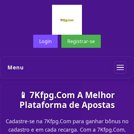
Login
Registrar-se
Menu
📱 7Kfpg.Com A Melhor
Plataforma de Apostas
Cadastre-se na 7Kfpg.Com para ganhar bônus no
cadastro e em cada recarga. Com a 7Kfpg.Com,