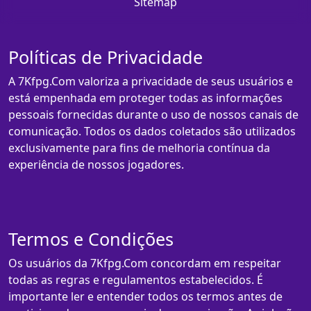
Sitemap
Políticas de Privacidade
A 7Kfpg.Com valoriza a privacidade de seus usuários e
está empenhada em proteger todas as informações
pessoais fornecidas durante o uso de nossos canais de
comunicação. Todos os dados coletados são utilizados
exclusivamente para fins de melhoria contínua da
experiência de nossos jogadores.
Termos e Condições
Os usuários da 7Kfpg.Com concordam em respeitar
todas as regras e regulamentos estabelecidos. É
importante ler e entender todos os termos antes de