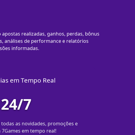
o apostas realizadas, ganhos, perdas, bônus
s, análises de performance e relatórios
sões informadas.
cias em Tempo Real
24/7
e todas as novidades, promoções e
a 7Games em tempo real!