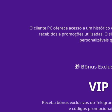
O cliente PC oferece acesso a um histórico
recebidos e promoções utilizadas. O si
personalizáveis
🎁 Bônus Exclu
VIP
Receba bônus exclusivos do Telegra
e códigos promocionai