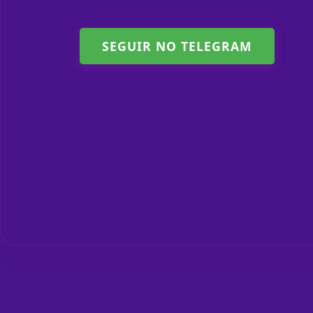
SEGUIR NO TELEGRAM