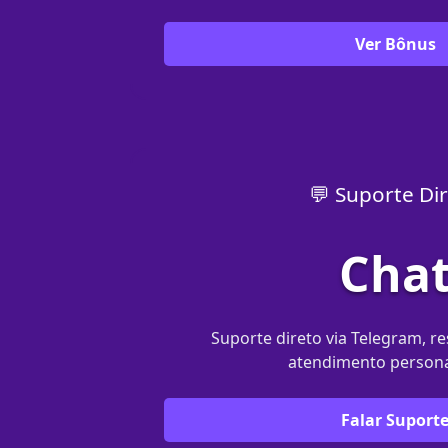
Ver Bônus
💬 Suporte Di
Cha
Suporte direto via Telegram, r
atendimento persona
Falar Suport