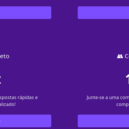
reto
👥 
t
espostas rápidas e
Junte-se a uma com
lizado!
compa
e