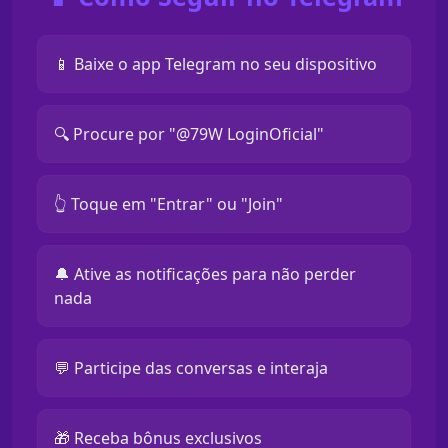
📱 Baixe o app Telegram no seu dispositivo
🔍 Procure por "@79W LoginOficial"
👆 Toque em "Entrar" ou "Join"
🔔 Ative as notificações para não perder
nada
💬 Participe das conversas e interaja
🎁 Receba bônus exclusivos