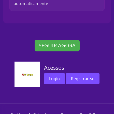
automaticamente
SEGUIR AGORA
Acessos
Login
Registrar-se