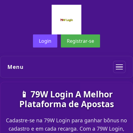
Login
Registrar-se
Menu
📱 79W Login A Melhor
Plataforma de Apostas
Cadastre-se na 79W Login para ganhar bônus no
cadastro e em cada recarga. Com a 79W Login,