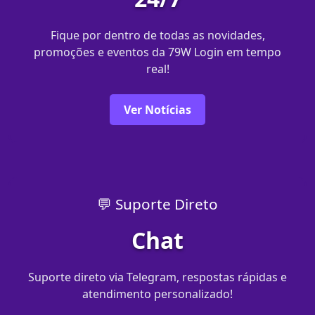
Fique por dentro de todas as novidades,
promoções e eventos da 79W Login em tempo
real!
Ver Notícias
💬 Suporte Direto
Chat
Suporte direto via Telegram, respostas rápidas e
atendimento personalizado!