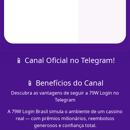
📱 Canal Oficial no Telegram!
📱 Benefícios do Canal
Descubra as vantagens de seguir a 79W Login no
Telegram
A 79W Login Brasil simula o ambiente de um cassino
real — com prêmios milionários, reembolsos
generosos e confiança total.