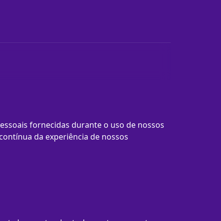
pessoais fornecidas durante o uso de nossos
 contínua da experiência de nossos