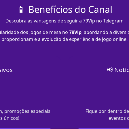
📱 Benefícios do Canal
Descubra as vantagens de seguir a 79Vip no Telegram
opularidade dos jogos de mesa no
79Vip
, abordando a diversi
proporcionam e a evolução da experiência de jogo online.
sivos
📢 Notí
m, promoções especiais
Fique por dentro d
s únicos!
eventos 