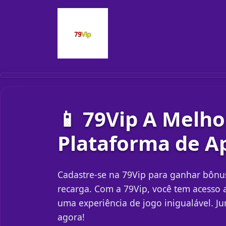
📱 79Vip A Melho
Plataforma de A
Cadastre-se na 79Vip para ganhar bônu
recarga. Com a 79Vip, você tem acesso 
uma experiência de jogo inigualável. J
agora!