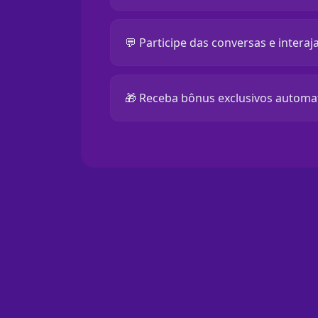
💬 Participe das conversas e interaj
🎁 Receba bônus exclusivos autom