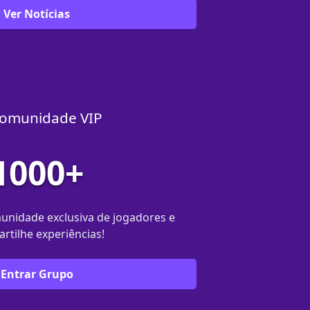
Ver Notícias
Comunidade VIP
1000+
unidade exclusiva de jogadores e
rtilhe experiências!
Entrar Grupo