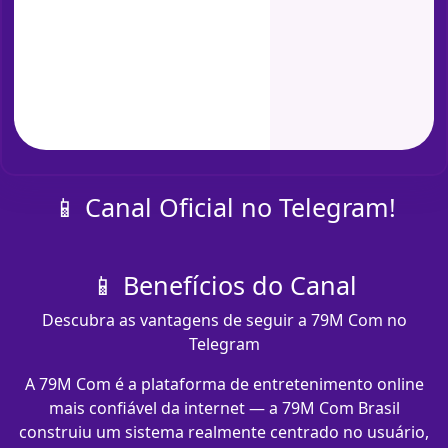
📱 Canal Oficial no Telegram!
📱 Benefícios do Canal
Descubra as vantagens de seguir a 79M Com no
Telegram
A 79M Com é a plataforma de entretenimento online
mais confiável da internet — a 79M Com Brasil
construiu um sistema realmente centrado no usuário,