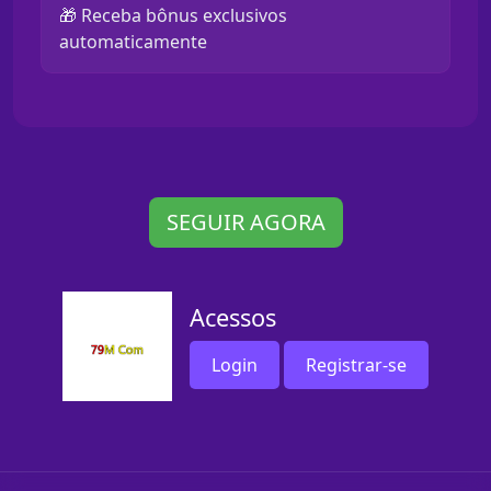
🎁 Receba bônus exclusivos
automaticamente
SEGUIR AGORA
Acessos
Login
Registrar-se