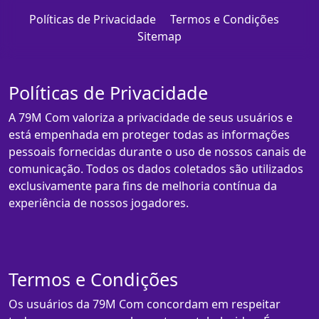
Políticas de Privacidade
Termos e Condições
Sitemap
Políticas de Privacidade
A 79M Com valoriza a privacidade de seus usuários e
está empenhada em proteger todas as informações
pessoais fornecidas durante o uso de nossos canais de
comunicação. Todos os dados coletados são utilizados
exclusivamente para fins de melhoria contínua da
experiência de nossos jogadores.
Termos e Condições
Os usuários da 79M Com concordam em respeitar