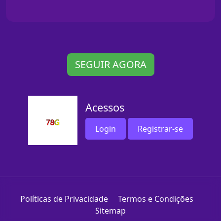
SEGUIR AGORA
Acessos
Login
Registrar-se
Políticas de Privacidade
Termos e Condições
Sitemap