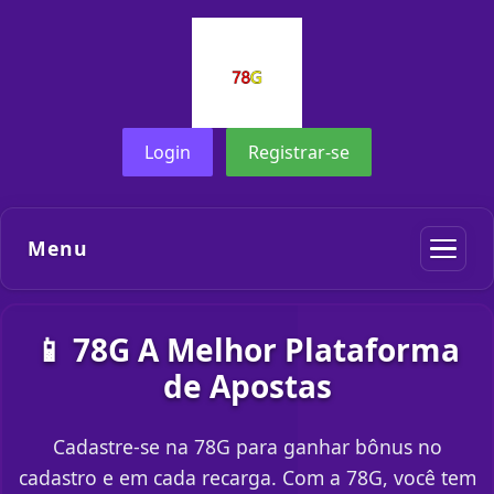
Login
Registrar-se
Menu
📱 78G A Melhor Plataforma
de Apostas
Cadastre-se na 78G para ganhar bônus no
cadastro e em cada recarga. Com a 78G, você tem