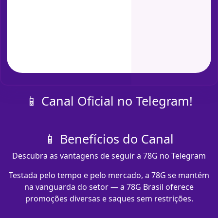
📱 Canal Oficial no Telegram!
📱 Benefícios do Canal
Descubra as vantagens de seguir a 78G no Telegram
Testada pelo tempo e pelo mercado, a 78G se mantém
na vanguarda do setor — a 78G Brasil oferece
promoções diversas e saques sem restrições.