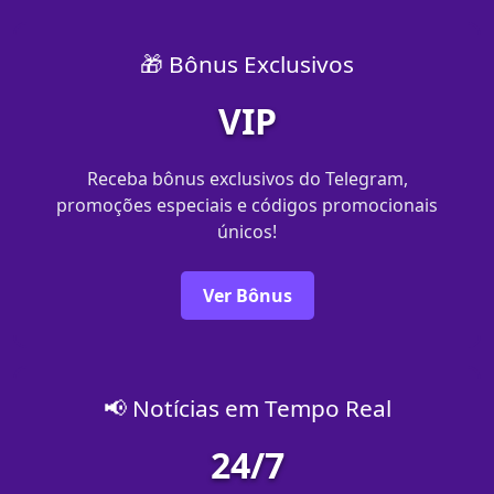
🎁 Bônus Exclusivos
VIP
Receba bônus exclusivos do Telegram,
promoções especiais e códigos promocionais
únicos!
Ver Bônus
📢 Notícias em Tempo Real
24/7