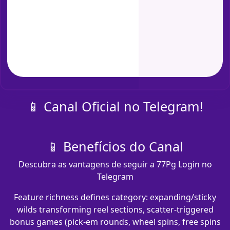
📱 Canal Oficial no Telegram!
📱 Benefícios do Canal
Descubra as vantagens de seguir a 77Pg Login no
Telegram
Feature richness defines category: expanding/sticky
wilds transforming reel sections, scatter-triggered
bonus games (pick-em rounds, wheel spins, free spins