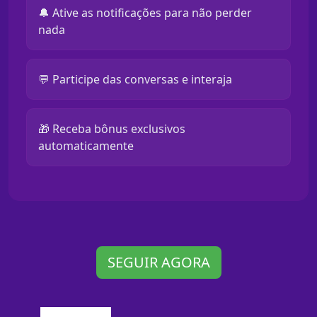
🔔 Ative as notificações para não perder
nada
💬 Participe das conversas e interaja
🎁 Receba bônus exclusivos
automaticamente
SEGUIR AGORA