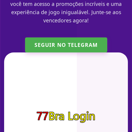
você tem acesso a promoções incríveis e uma
experiência de jogo inigualável. Junte-se aos
vencedores agora!
SEGUIR NO TELEGRAM