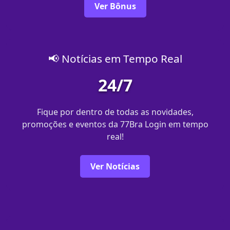
Ver Bônus
📢 Notícias em Tempo Real
24/7
Fique por dentro de todas as novidades,
promoções e eventos da 77Bra Login em tempo
real!
Ver Notícias