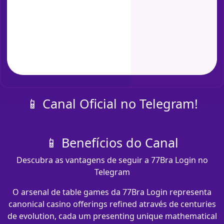
📱 Canal Oficial no Telegram!
📱 Benefícios do Canal
Descubra as vantagens de seguir a 77Bra Login no
Telegram
O arsenal de table games da 77Bra Login representa
canonical casino offerings refined através de centuries
de evolution, cada um presenting unique mathematical