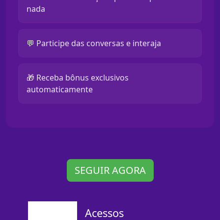
nada
💬 Participe das conversas e interaja
🎁 Receba bônus exclusivos
automaticamente
SEGUIR AGORA
Acessos