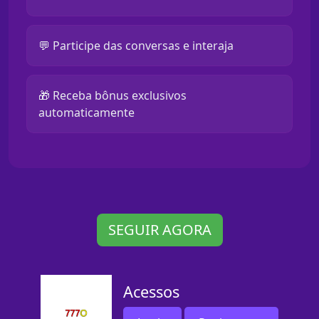
💬 Participe das conversas e interaja
🎁 Receba bônus exclusivos
automaticamente
SEGUIR AGORA
Acessos