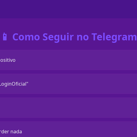
📱 Como Seguir no Telegram
ositivo
oginOficial"
erder nada