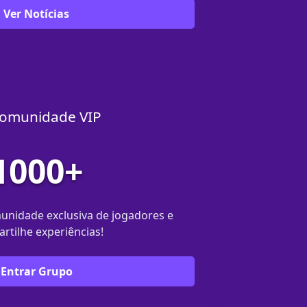
Ver Notícias
Comunidade VIP
1000+
unidade exclusiva de jogadores e
rtilhe experiências!
Entrar Grupo