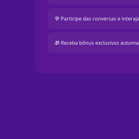
💬 Participe das conversas e interaj
🎁 Receba bônus exclusivos autom