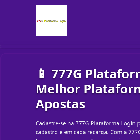
📱 777G Platafor
Melhor Platafor
Apostas
Cadastre-se na 777G Plataforma Login 
cadastro e em cada recarga. Com a 777