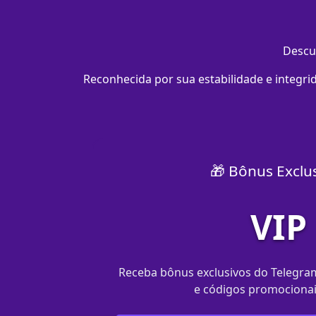
Descu
Reconhecida por sua estabilidade e integri
🎁 Bônus Exclu
VIP
Receba bônus exclusivos do Telegra
e códigos promocionai