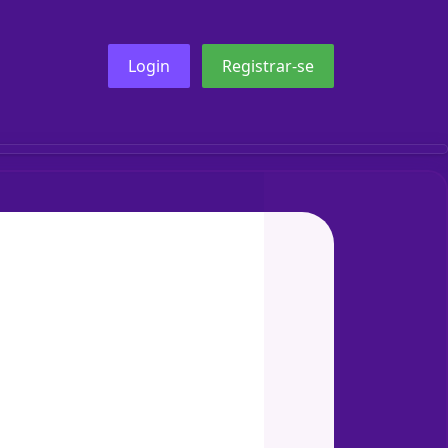
Login
Registrar-se