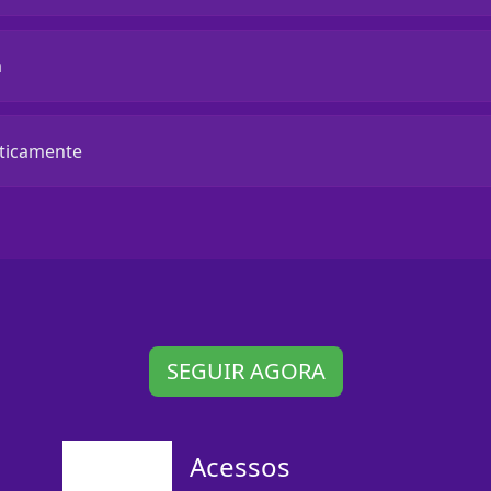
a
aticamente
SEGUIR AGORA
Acessos