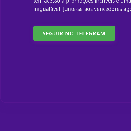
tem acesso a promoções incríveis e uma
inigualável. Junte-se aos vencedores ag
SEGUIR NO TELEGRAM