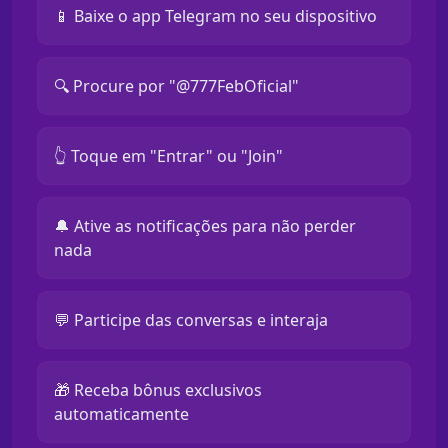
📱 Baixe o app Telegram no seu dispositivo
🔍 Procure por "@777FebOficial"
👆 Toque em "Entrar" ou "Join"
🔔 Ative as notificações para não perder
nada
💬 Participe das conversas e interaja
🎁 Receba bônus exclusivos
automaticamente