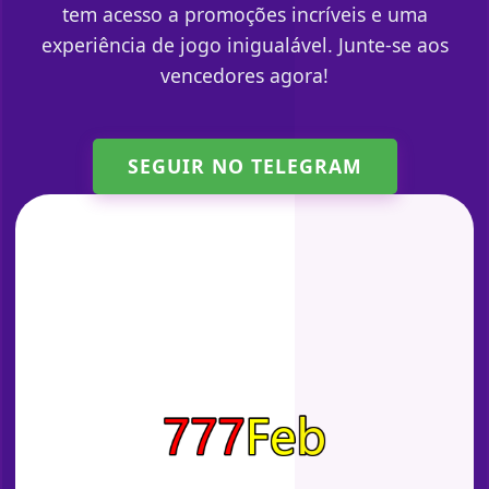
tem acesso a promoções incríveis e uma
experiência de jogo inigualável. Junte-se aos
vencedores agora!
SEGUIR NO TELEGRAM