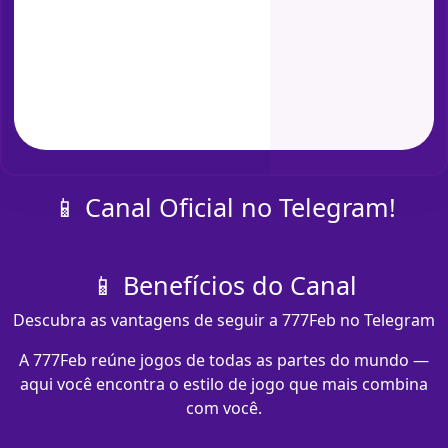
📱 Canal Oficial no Telegram!
📱 Benefícios do Canal
Descubra as vantagens de seguir a 777Feb no Telegram
A 777Feb reúne jogos de todas as partes do mundo —
aqui você encontra o estilo de jogo que mais combina
com você.