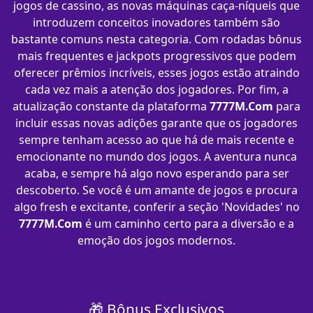
jogos de cassino, as novas máquinas caça-níqueis que
introduzem conceitos inovadores também são
bastante comuns nesta categoria. Com rodadas bônus
mais frequentes e jackpots progressivos que podem
oferecer prêmios incríveis, esses jogos estão atraindo
cada vez mais a atenção dos jogadores. Por fim, a
atualização constante da plataforma
7777M.Com
para
incluir essas novas adições garante que os jogadores
sempre tenham acesso ao que há de mais recente e
emocionante no mundo dos jogos. A aventura nunca
acaba, e sempre há algo novo esperando para ser
descoberto. Se você é um amante de jogos e procura
algo fresh e excitante, conferir a seção 'Novidades' no
7777M.Com
é um caminho certo para a diversão e a
emoção dos jogos modernos.
🎁 Bônus Exclusivos