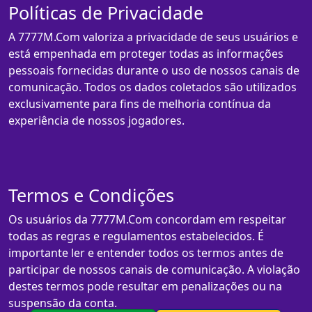
Políticas de Privacidade
A 7777M.Com valoriza a privacidade de seus usuários e
está empenhada em proteger todas as informações
pessoais fornecidas durante o uso de nossos canais de
comunicação. Todos os dados coletados são utilizados
exclusivamente para fins de melhoria contínua da
experiência de nossos jogadores.
Termos e Condições
Os usuários da 7777M.Com concordam em respeitar
todas as regras e regulamentos estabelecidos. É
importante ler e entender todos os termos antes de
participar de nossos canais de comunicação. A violação
destes termos pode resultar em penalizações ou na
suspensão da conta.