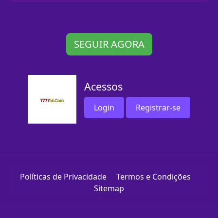
SEGUIR AGORA
Acessos
Login
Registrar-se
Políticas de Privacidade
Termos e Condições
Sitemap