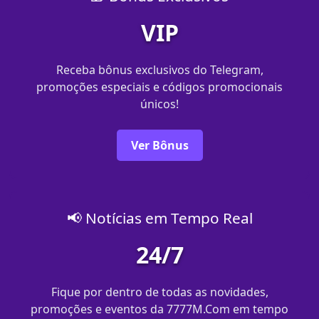
VIP
Receba bônus exclusivos do Telegram,
promoções especiais e códigos promocionais
únicos!
Ver Bônus
📢 Notícias em Tempo Real
24/7
Fique por dentro de todas as novidades,
promoções e eventos da 7777M.Com em tempo