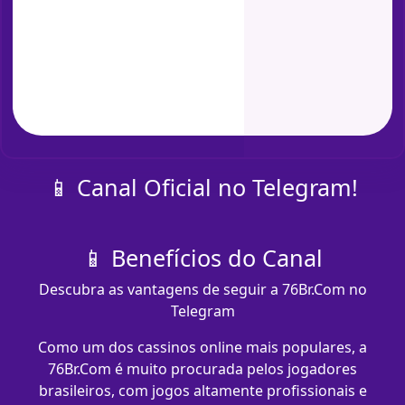
📱 Canal Oficial no Telegram!
📱 Benefícios do Canal
Descubra as vantagens de seguir a 76Br.Com no
Telegram
Como um dos cassinos online mais populares, a
76Br.Com é muito procurada pelos jogadores
brasileiros, com jogos altamente profissionais e