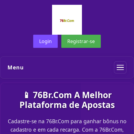
Login
Registrar-se
Menu
📱 76Br.Com A Melhor
Plataforma de Apostas
Cadastre-se na 76Br.Com para ganhar bônus no
cadastro e em cada recarga. Com a 76Br.Com,