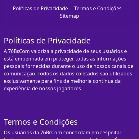
Políticas de Privacidade
Termos e Condições
Sitemap
Políticas de Privacidade
A 76Br.Com valoriza a privacidade de seus usuários e
está empenhada em proteger todas as informações
pessoais fornecidas durante o uso de nossos canais de
comunicação. Todos os dados coletados são utilizados
exclusivamente para fins de melhoria contínua da
experiência de nossos jogadores.
Termos e Condições
Os usuários da 76Br.Com concordam em respeitar