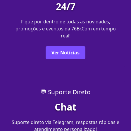
24/7
Fique por dentro de todas as novidades,
promoções e eventos da 76Br.Com em tempo
real!
Ver Notícias
💬 Suporte Direto
Chat
Suporte direto via Telegram, respostas rápidas e
atendimento personalizado!