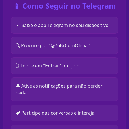
📱 Como Seguir no Telegram
📱 Baixe o app Telegram no seu dispositivo
🔍 Procure por "@76Br.ComOficial"
👆 Toque em "Entrar" ou "Join"
🔔 Ative as notificações para não perder
nada
💬 Participe das conversas e interaja