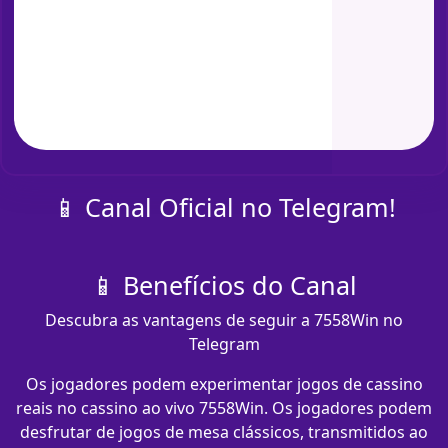
📱 Canal Oficial no Telegram!
📱 Benefícios do Canal
Descubra as vantagens de seguir a 7558Win no
Telegram
Os jogadores podem experimentar jogos de cassino
reais no cassino ao vivo 7558Win. Os jogadores podem
desfrutar de jogos de mesa clássicos, transmitidos ao