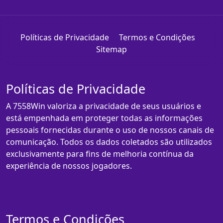
Políticas de Privacidade
Termos e Condições
Sitemap
Políticas de Privacidade
A 7558Win valoriza a privacidade de seus usuários e
está empenhada em proteger todas as informações
pessoais fornecidas durante o uso de nossos canais de
comunicação. Todos os dados coletados são utilizados
exclusivamente para fins de melhoria contínua da
experiência de nossos jogadores.
Termos e Condições