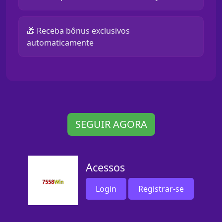
🎁 Receba bônus exclusivos
automaticamente
SEGUIR AGORA
Acessos
Login
Registrar-se