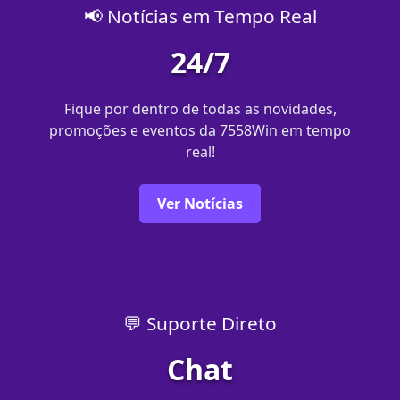
📢 Notícias em Tempo Real
24/7
Fique por dentro de todas as novidades,
promoções e eventos da 7558Win em tempo
real!
Ver Notícias
💬 Suporte Direto
Chat