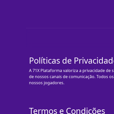
Políticas de Privacida
A 71X Plataforma valoriza a privacidade de
de nossos canais de comunicação. Todos os 
nossos jogadores.
Termos e Condições