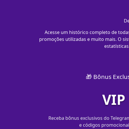
De
Acesse um histórico completo de todas
promoções utilizadas e muito mais. O sist
estatístic
🎁 Bônus Exclu
VIP
Receba bônus exclusivos do Telegra
e códigos promocionai