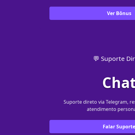
Ver Bônus
💬 Suporte Di
Cha
Suporte direto via Telegram, r
atendimento persona
Falar Suport