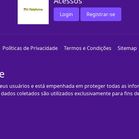
Acessos
Login
Registrar-se
Políticas de Privacidade
Termos e Condições
Sitemap
de
 seus usuários e está empenhada em proteger todas as inf
dados coletados são utilizados exclusivamente para fins d