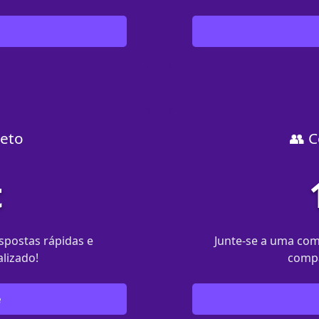
reto
👥 
t
espostas rápidas e
Junte-se a uma com
lizado!
compa
e