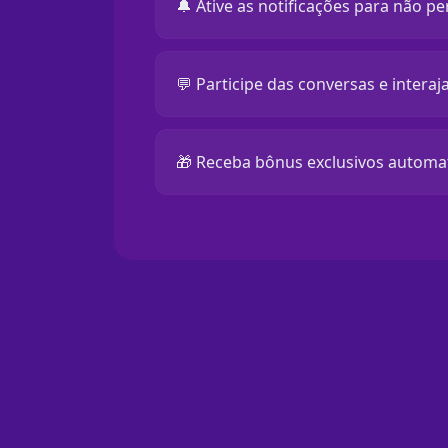
🔔 Ative as notificações para não p
💬 Participe das conversas e interaj
🎁 Receba bônus exclusivos autom