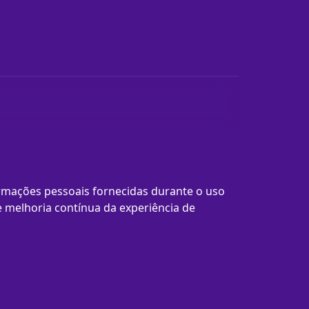
ormações pessoais fornecidas durante o uso
e melhoria contínua da experiência de