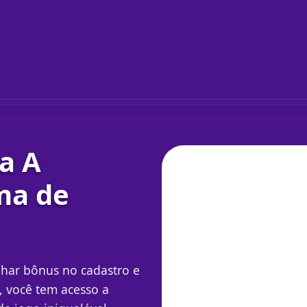
a A
ma de
nhar bônus no cadastro e
, você tem acesso a