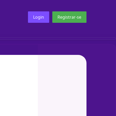
Login
Registrar-se