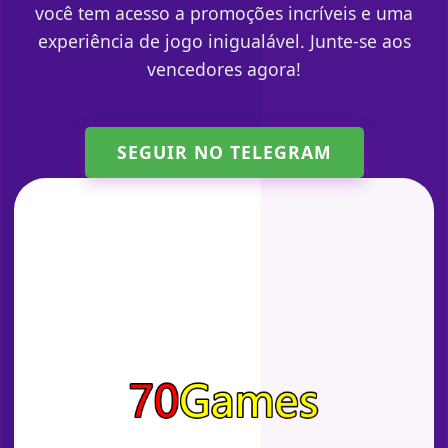
você tem acesso a promoções incríveis e uma
experiência de jogo inigualável. Junte-se aos
vencedores agora!
SEGUIR NO TELEGRAM