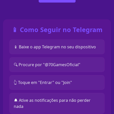
📱 Como Seguir no Telegram
📱 Baixe o app Telegram no seu dispositivo
🔍 Procure por "@70GamesOficial"
👆 Toque em "Entrar" ou "Join"
🔔 Ative as notificações para não perder
nada