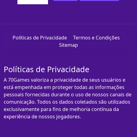
Políticas de Privacidade
Termos e Condições
Sitemap
Políticas de Privacidade
A 70Games valoriza a privacidade de seus usuários e
está empenhada em proteger todas as informações
pessoais fornecidas durante o uso de nossos canais de
comunicação. Todos os dados coletados são utilizados
exclusivamente para fins de melhoria contínua da
experiência de nossos jogadores.