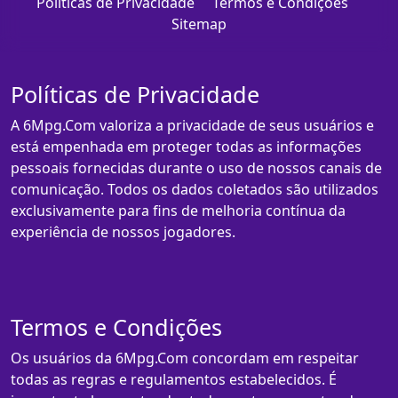
Políticas de Privacidade
Termos e Condições
Sitemap
Políticas de Privacidade
A 6Mpg.Com valoriza a privacidade de seus usuários e
está empenhada em proteger todas as informações
pessoais fornecidas durante o uso de nossos canais de
comunicação. Todos os dados coletados são utilizados
exclusivamente para fins de melhoria contínua da
experiência de nossos jogadores.
Termos e Condições
Os usuários da 6Mpg.Com concordam em respeitar
todas as regras e regulamentos estabelecidos. É