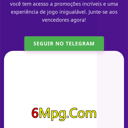
você tem acesso a promoções incríveis e uma
experiência de jogo inigualável. Junte-se aos
vencedores agora!
SEGUIR NO TELEGRAM