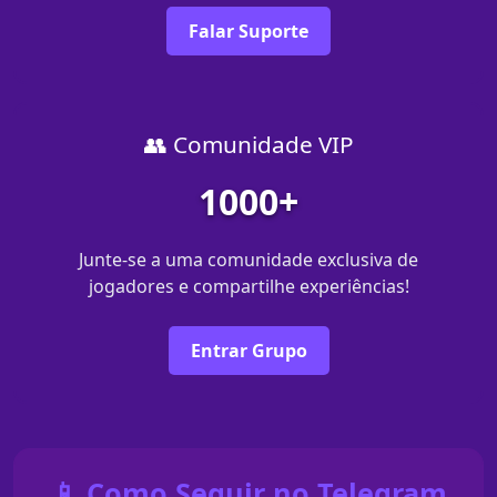
Falar Suporte
👥 Comunidade VIP
1000+
Junte-se a uma comunidade exclusiva de
jogadores e compartilhe experiências!
Entrar Grupo
📱 Como Seguir no Telegram