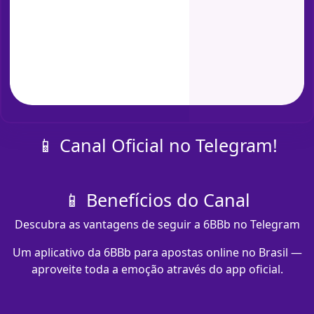
📱 Canal Oficial no Telegram!
📱 Benefícios do Canal
Descubra as vantagens de seguir a 6BBb no Telegram
Um aplicativo da 6BBb para apostas online no Brasil —
aproveite toda a emoção através do app oficial.