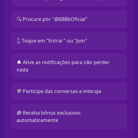
🔍 Procure por "@6BBbOficial"
👆 Toque em "Entrar" ou "Join"
🔔 Ative as notificações para não perder
nada
💬 Participe das conversas e interaja
🎁 Receba bônus exclusivos
automaticamente