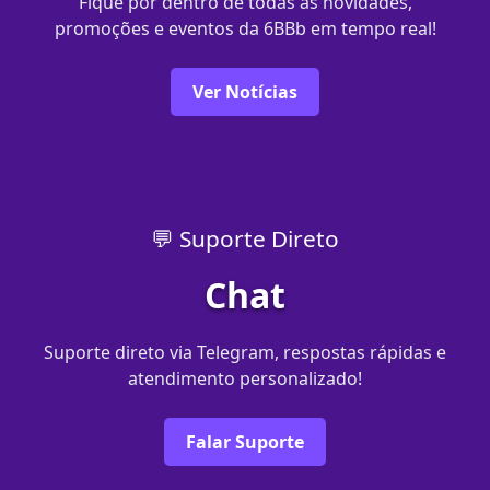
Fique por dentro de todas as novidades,
promoções e eventos da 6BBb em tempo real!
Ver Notícias
💬 Suporte Direto
Chat
Suporte direto via Telegram, respostas rápidas e
atendimento personalizado!
Falar Suporte