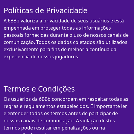
Políticas de Privacidade
A 6BBb valoriza a privacidade de seus usuários e está
empenhada em proteger todas as informações
pessoais fornecidas durante o uso de nossos canais de
comunicação. Todos os dados coletados são utilizados
exclusivamente para fins de melhoria contínua da
experiência de nossos jogadores.
Termos e Condições
Os usuários da 6BBb concordam em respeitar todas as
regras e regulamentos estabelecidos. É importante ler
e entender todos os termos antes de participar de
nossos canais de comunicação. A violação destes
termos pode resultar em penalizações ou na