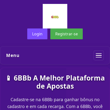
Login
Registrar-se
Menu
📱 6BBb A Melhor Plataforma
de Apostas
Cadastre-se na 6BBb para ganhar bônus no
cadastro e em cada recarga. Com a 6BBb, você