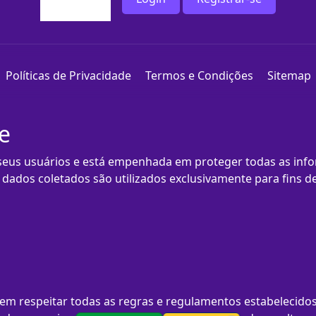
Políticas de Privacidade
Termos e Condições
Sitemap
de
 seus usuários e está empenhada em proteger todas as inf
dados coletados são utilizados exclusivamente para fins d
 respeitar todas as regras e regulamentos estabelecidos.