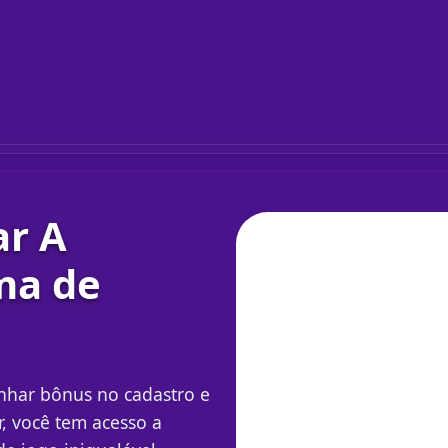
ar A
ma de
nhar bônus no cadastro e
, você tem acesso a