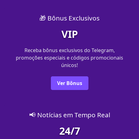
🎁 Bônus Exclusivos
VIP
Receba bônus exclusivos do Telegram,
promoções especiais e códigos promocionais
únicos!
Ver Bônus
📢 Notícias em Tempo Real
24/7