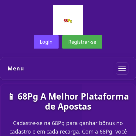
Login
Registrar-se
Menu
📱 68Pg A Melhor Plataforma
de Apostas
Cadastre-se na 68Pg para ganhar bônus no
cadastro e em cada recarga. Com a 68Pg, você