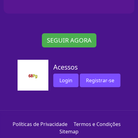
SEGUIR AGORA
Acessos
Login
Registrar-se
Políticas de Privacidade
Termos e Condições
Sitemap