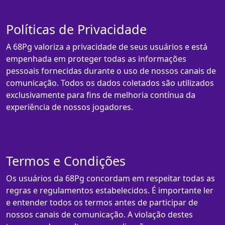
Políticas de Privacidade
A 68Pg valoriza a privacidade de seus usuários e está
empenhada em proteger todas as informações
pessoais fornecidas durante o uso de nossos canais de
comunicação. Todos os dados coletados são utilizados
exclusivamente para fins de melhoria contínua da
experiência de nossos jogadores.
Termos e Condições
Os usuários da 68Pg concordam em respeitar todas as
regras e regulamentos estabelecidos. É importante ler
e entender todos os termos antes de participar de
nossos canais de comunicação. A violação destes