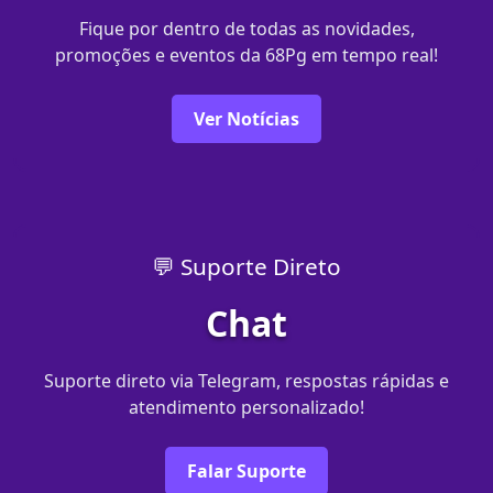
Fique por dentro de todas as novidades,
promoções e eventos da 68Pg em tempo real!
Ver Notícias
💬 Suporte Direto
Chat
Suporte direto via Telegram, respostas rápidas e
atendimento personalizado!
Falar Suporte