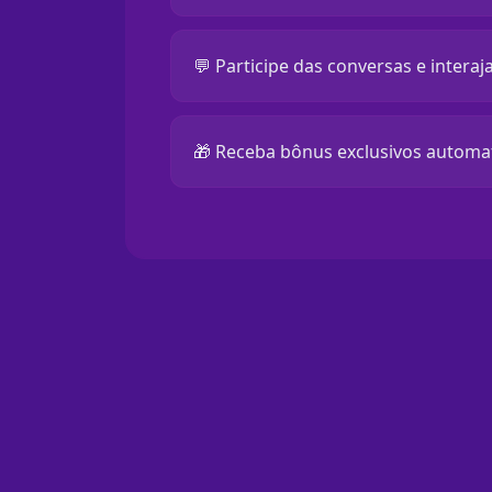
💬 Participe das conversas e interaj
🎁 Receba bônus exclusivos autom