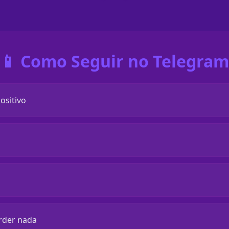
📱 Como Seguir no Telegram
ositivo
erder nada