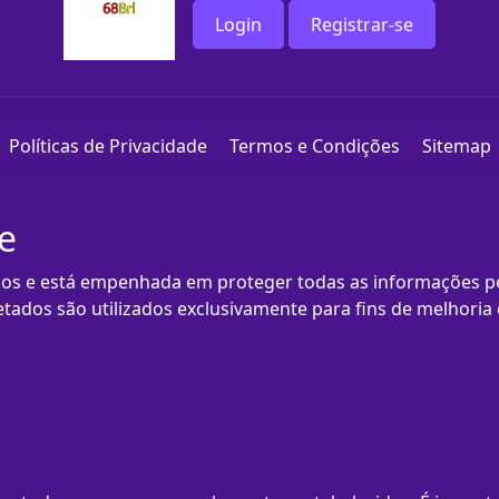
Login
Registrar-se
Políticas de Privacidade
Termos e Condições
Sitemap
de
ários e está empenhada em proteger todas as informações p
tados são utilizados exclusivamente para fins de melhoria