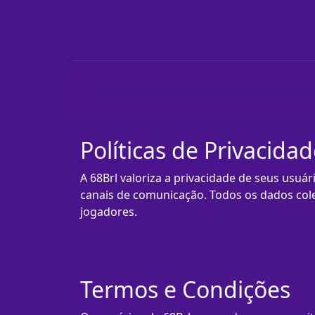
Políticas de Privacida
A 68Brl valoriza a privacidade de seus usu
canais de comunicação. Todos os dados cole
jogadores.
Termos e Condições