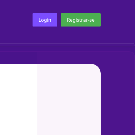
Login
Registrar-se