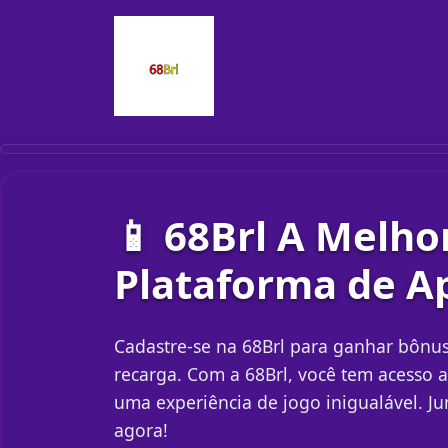
📱 68Brl A Melho
Plataforma de A
Cadastre-se na 68Brl para ganhar bônu
recarga. Com a 68Brl, você tem acesso a
uma experiência de jogo inigualável. J
agora!