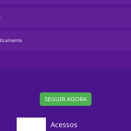
a
aticamente
SEGUIR AGORA
Acessos