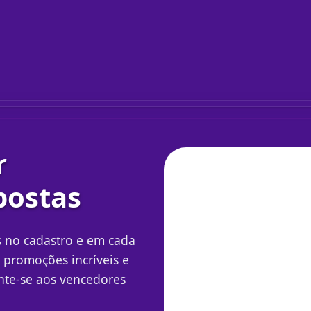
r
postas
s no cadastro e em cada
 promoções incríveis e
unte-se aos vencedores