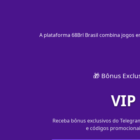
A plataforma 68Brl Brasil combina jogos 
🎁 Bônus Exclu
VIP
Receba bônus exclusivos do Telegra
e códigos promocionai