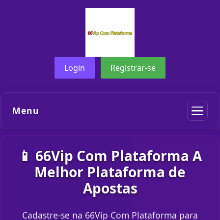
Login
Registrar-se
Menu
📱 66Vip Com Plataforma A
Melhor Plataforma de
Apostas
Cadastre-se na 66Vip Com Plataforma para