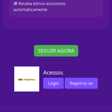
🎁 Receba bônus exclusivos
automaticamente
SEGUIR AGORA
Acessos
Login
Registrar-se