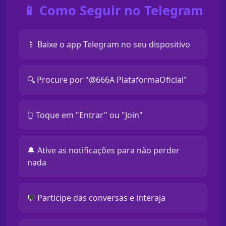
📱 Como Seguir no Telegram
📱 Baixe o app Telegram no seu dispositivo
🔍 Procure por "@666A PlataformaOficial"
👆 Toque em "Entrar" ou "Join"
🔔 Ative as notificações para não perder
nada
💬 Participe das conversas e interaja