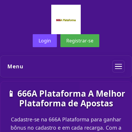
Login
Registrar-se
Menu
📱 666A Plataforma A Melhor
Plataforma de Apostas
Cadastre-se na 666A Plataforma para ganhar
bônus no cadastro e em cada recarga. Com a