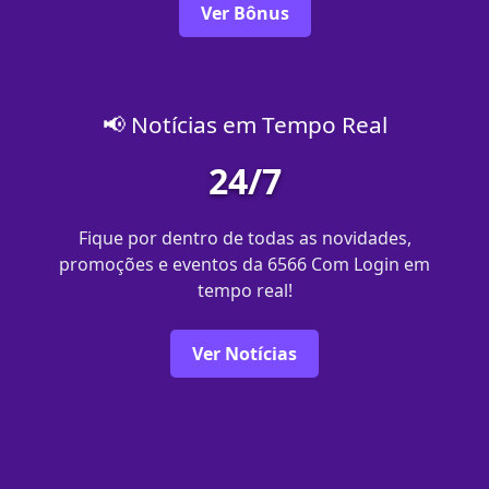
Ver Bônus
📢 Notícias em Tempo Real
24/7
Fique por dentro de todas as novidades,
promoções e eventos da 6566 Com Login em
tempo real!
Ver Notícias