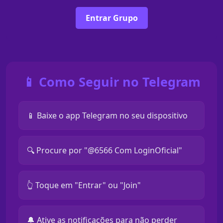
Entrar Grupo
📱 Como Seguir no Telegram
📱 Baixe o app Telegram no seu dispositivo
🔍 Procure por "@6566 Com LoginOficial"
👆 Toque em "Entrar" ou "Join"
🔔 Ative as notificações para não perder