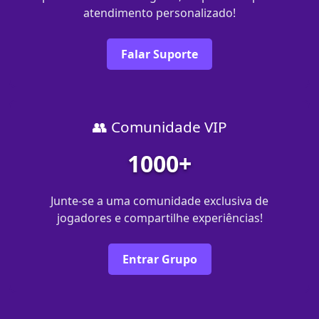
atendimento personalizado!
Falar Suporte
👥 Comunidade VIP
1000+
Junte-se a uma comunidade exclusiva de
jogadores e compartilhe experiências!
Entrar Grupo