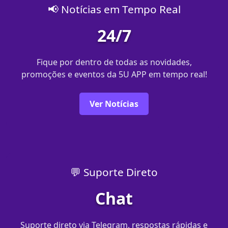
📢 Notícias em Tempo Real
24/7
Fique por dentro de todas as novidades,
promoções e eventos da 5U APP em tempo real!
Ver Notícias
💬 Suporte Direto
Chat
Suporte direto via Telegram, respostas rápidas e