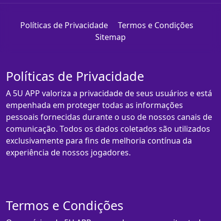
Políticas de Privacidade
Termos e Condições
Sitemap
Políticas de Privacidade
A 5U APP valoriza a privacidade de seus usuários e está
empenhada em proteger todas as informações
pessoais fornecidas durante o uso de nossos canais de
comunicação. Todos os dados coletados são utilizados
exclusivamente para fins de melhoria contínua da
experiência de nossos jogadores.
Termos e Condições