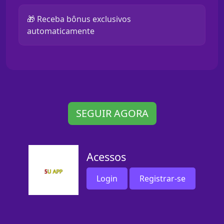
🎁 Receba bônus exclusivos
automaticamente
SEGUIR AGORA
Acessos
Login
Registrar-se