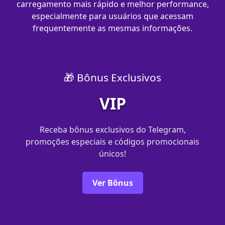
carregamento mais rápido e melhor performance,
especialmente para usuários que acessam
frequentemente as mesmas informações.
🎁 Bônus Exclusivos
VIP
Receba bônus exclusivos do Telegram,
promoções especiais e códigos promocionais
únicos!
Ver Bônus