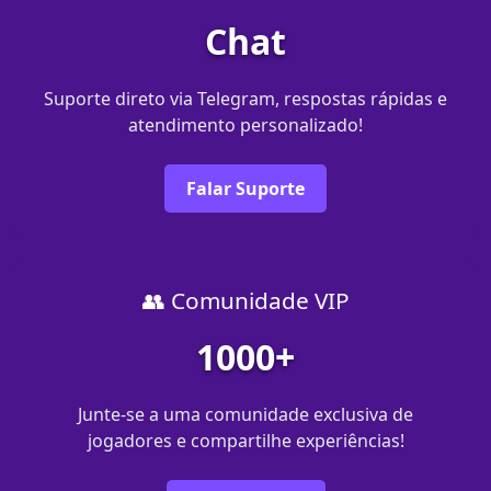
Chat
Suporte direto via Telegram, respostas rápidas e
atendimento personalizado!
Falar Suporte
👥 Comunidade VIP
1000+
Junte-se a uma comunidade exclusiva de
jogadores e compartilhe experiências!