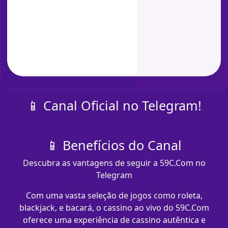
📱 Canal Oficial no Telegram!
📱 Benefícios do Canal
Descubra as vantagens de seguir a 59C.Com no
Telegram
Com uma vasta seleção de jogos como roleta,
blackjack, e bacará, o cassino ao vivo do 59C.Com
oferece uma experiência de cassino autêntica e