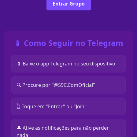
Entrar Grupo
📱 Como Seguir no Telegram
📱 Baixe o app Telegram no seu dispositivo
🔍 Procure por "@59C.ComOficial"
👆 Toque em "Entrar" ou "Join"
🔔 Ative as notificações para não perder
nada