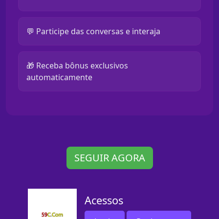
💬 Participe das conversas e interaja
🎁 Receba bônus exclusivos
automaticamente
SEGUIR AGORA
Acessos