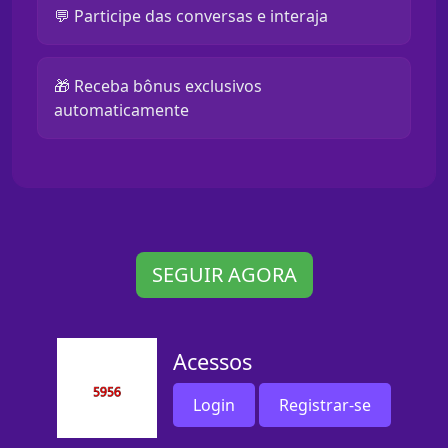
💬 Participe das conversas e interaja
🎁 Receba bônus exclusivos
automaticamente
SEGUIR AGORA
Acessos
Login
Registrar-se