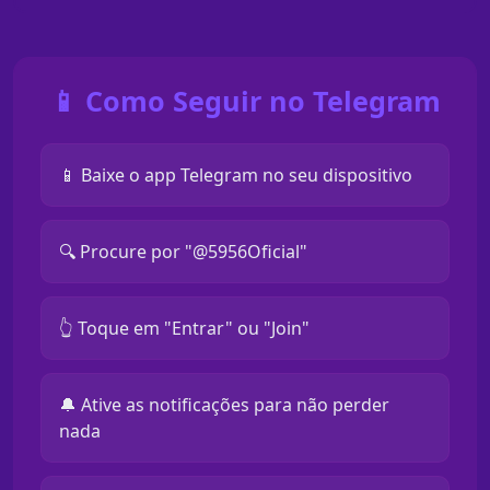
📱 Como Seguir no Telegram
📱 Baixe o app Telegram no seu dispositivo
🔍 Procure por "@5956Oficial"
👆 Toque em "Entrar" ou "Join"
🔔 Ative as notificações para não perder
nada