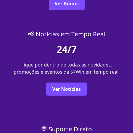
Ver Bônus
📢 Notícias em Tempo Real
24/7
Fique por dentro de todas as novidades,
promoções e eventos da 57Win em tempo real!
Ver Notícias
💬 Suporte Direto