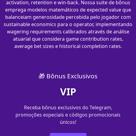
activation, retention e win-back. Nossa suite de bônus
emprega modelos matemáticos de expected value que
balanceiam generosidade percebida pelo jogador com
sustainable economics para o operator, implementando
wagering requirements calibrados através de análise
atuarial que considera game contribution rates,
average bet sizes e historical completion rates.
🎁 Bônus Exclusivos
VIP
Receba bônus exclusivos do Telegram,
promoções especiais e códigos promocionais
únicos!