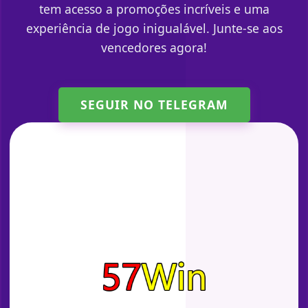
tem acesso a promoções incríveis e uma
experiência de jogo inigualável. Junte-se aos
vencedores agora!
SEGUIR NO TELEGRAM