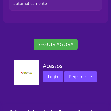
automaticamente
SEGUIR AGORA
Acessos
Login
Registrar-se