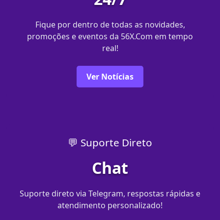
Fique por dentro de todas as novidades,
promoções e eventos da 56X.Com em tempo
real!
Ver Notícias
💬 Suporte Direto
Chat
Suporte direto via Telegram, respostas rápidas e
atendimento personalizado!