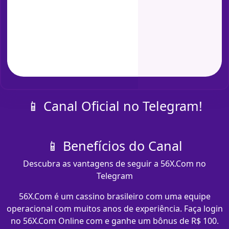
📱 Canal Oficial no Telegram!
📱 Benefícios do Canal
Descubra as vantagens de seguir a 56X.Com no
Telegram
56X.Com é um cassino brasileiro com uma equipe
operacional com muitos anos de experiência. Faça login
no 56X.Com Online com e ganhe um bônus de R$ 100.