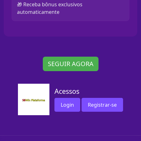
🎁 Receba bônus exclusivos
automaticamente
SEGUIR AGORA
Acessos
Login
Registrar-se