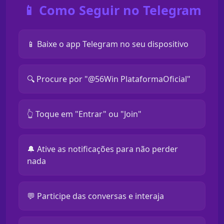
📱 Como Seguir no Telegram
📱 Baixe o app Telegram no seu dispositivo
🔍 Procure por "@56Win PlataformaOficial"
👆 Toque em "Entrar" ou "Join"
🔔 Ative as notificações para não perder
nada
💬 Participe das conversas e interaja