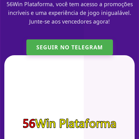
56Win Plataforma, você tem acesso a promoções
incríveis e uma experiência de jogo inigualável.
Junte-se aos vencedores agora!
SEGUIR NO TELEGRAM