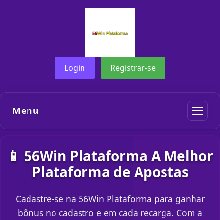
Login
Registrar-se
Menu
📱 56Win Plataforma A Melhor
Plataforma de Apostas
Cadastre-se na 56Win Plataforma para ganhar
bônus no cadastro e em cada recarga. Com a