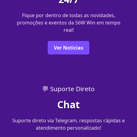
Fique por dentro de todas as novidades,
promoções e eventos da 56W Win em tempo
real!
Ver Notícias
💬 Suporte Direto
Chat
Suporte direto via Telegram, respostas rápidas e
atendimento personalizado!