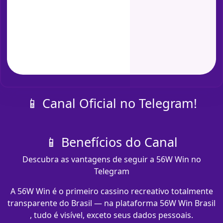
📱 Canal Oficial no Telegram!
📱 Benefícios do Canal
Descubra as vantagens de seguir a 56W Win no
Telegram
A 56W Win é o primeiro cassino recreativo totalmente
transparente do Brasil — na plataforma 56W Win Brasil
, tudo é visível, exceto seus dados pessoais.