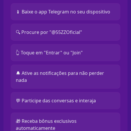
📱 Baixe o app Telegram no seu dispositivo
🔍 Procure por "@55ZZOficial"
👆 Toque em "Entrar" ou "Join"
🔔 Ative as notificações para não perder
nada
💬 Participe das conversas e interaja
🎁 Receba bônus exclusivos
automaticamente