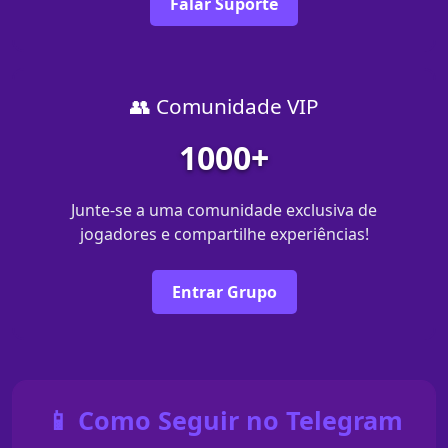
Falar Suporte
👥 Comunidade VIP
1000+
Junte-se a uma comunidade exclusiva de
jogadores e compartilhe experiências!
Entrar Grupo
📱 Como Seguir no Telegram