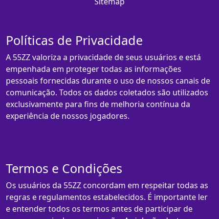
Sitemap
Políticas de Privacidade
A 55ZZ valoriza a privacidade de seus usuários e está
empenhada em proteger todas as informações
pessoais fornecidas durante o uso de nossos canais de
comunicação. Todos os dados coletados são utilizados
exclusivamente para fins de melhoria contínua da
experiência de nossos jogadores.
Termos e Condições
Os usuários da 55ZZ concordam em respeitar todas as
regras e regulamentos estabelecidos. É importante ler
e entender todos os termos antes de participar de