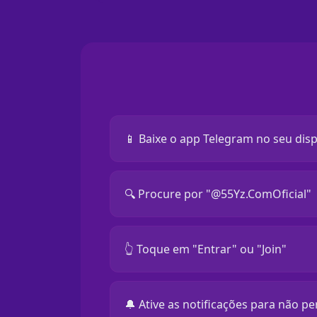
📱 Baixe o app Telegram no seu disp
🔍 Procure por "@55Yz.ComOficial"
👆 Toque em "Entrar" ou "Join"
🔔 Ative as notificações para não p