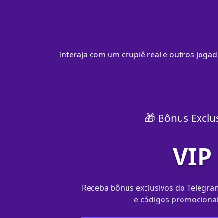
Interaja com um crupiê real e outros jogad
🎁 Bônus Exclu
VIP
Receba bônus exclusivos do Telegra
e códigos promocionai