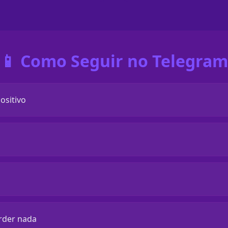
📱 Como Seguir no Telegram
ositivo
erder nada