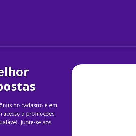
elhor
postas
ônus no cadastro e em
m acesso a promoções
ualável. Junte-se aos