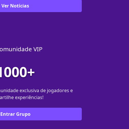
Ver Notícias
Comunidade VIP
1000+
unidade exclusiva de jogadores e
rtilhe experiências!
Entrar Grupo