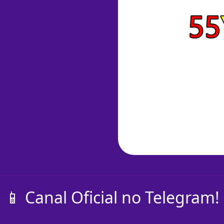
📱 Canal Oficial no Telegram!