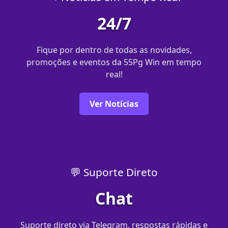
24/7
Fique por dentro de todas as novidades,
promoções e eventos da 55Pg Win em tempo
real!
Ver Notícias
💬 Suporte Direto
Chat
Suporte direto via Telegram, respostas rápidas e