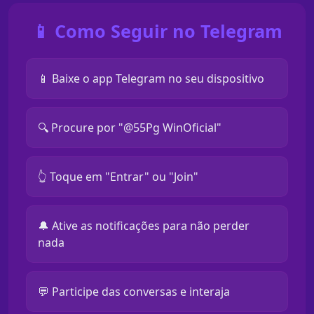
📱 Como Seguir no Telegram
📱 Baixe o app Telegram no seu dispositivo
🔍 Procure por "@55Pg WinOficial"
👆 Toque em "Entrar" ou "Join"
🔔 Ative as notificações para não perder
nada
💬 Participe das conversas e interaja