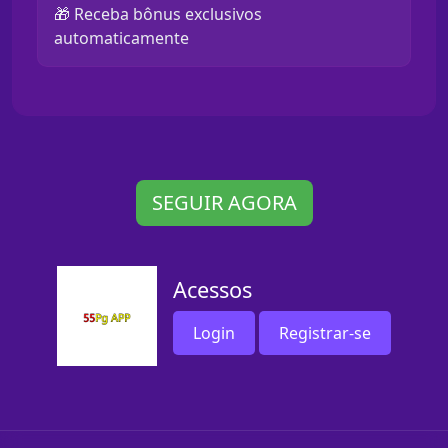
🎁 Receba bônus exclusivos
automaticamente
SEGUIR AGORA
Acessos
Login
Registrar-se