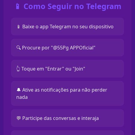
📱 Como Seguir no Telegram
📱 Baixe o app Telegram no seu dispositivo
🔍 Procure por "@55Pg APPOficial"
👆 Toque em "Entrar" ou "Join"
🔔 Ative as notificações para não perder
nada
💬 Participe das conversas e interaja