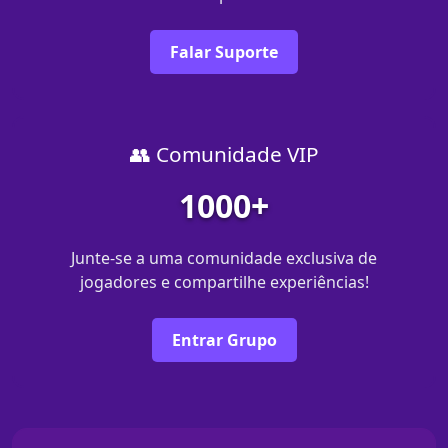
Falar Suporte
👥 Comunidade VIP
1000+
Junte-se a uma comunidade exclusiva de
jogadores e compartilhe experiências!
Entrar Grupo