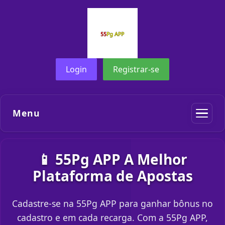
Login
Registrar-se
Menu
📱 55Pg APP A Melhor
Plataforma de Apostas
Cadastre-se na 55Pg APP para ganhar bônus no
cadastro e em cada recarga. Com a 55Pg APP,