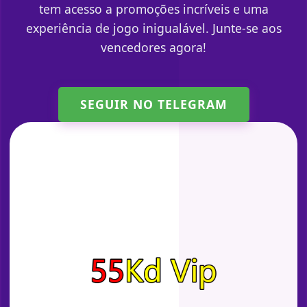
tem acesso a promoções incríveis e uma
experiência de jogo inigualável. Junte-se aos
vencedores agora!
SEGUIR NO TELEGRAM