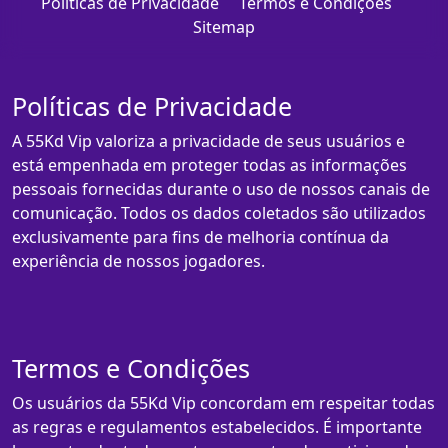
Políticas de Privacidade
Termos e Condições
Sitemap
Políticas de Privacidade
A 55Kd Vip valoriza a privacidade de seus usuários e
está empenhada em proteger todas as informações
pessoais fornecidas durante o uso de nossos canais de
comunicação. Todos os dados coletados são utilizados
exclusivamente para fins de melhoria contínua da
experiência de nossos jogadores.
Termos e Condições
Os usuários da 55Kd Vip concordam em respeitar todas
as regras e regulamentos estabelecidos. É importante