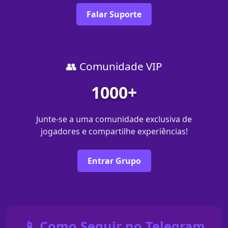
Falar Suporte
👥 Comunidade VIP
1000+
Junte-se a uma comunidade exclusiva de
jogadores e compartilhe experiências!
Entrar Grupo
📱 Como Seguir no Telegram