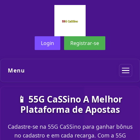
Login
Registrar-se
Menu
📱 55G CaSSino A Melhor
Plataforma de Apostas
Cadastre-se na 55G CaSSino para ganhar bônus
no cadastro e em cada recarga. Com a 55G