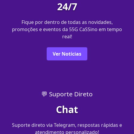
24/7
Fique por dentro de todas as novidades,
promoções e eventos da 55G CaSSino em tempo
real!
Ver Notícias
💬 Suporte Direto
Chat
Suporte direto via Telegram, respostas rápidas e
atendimento personalizado!