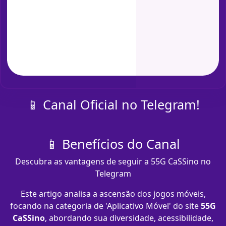
📱 Canal Oficial no Telegram!
📱 Benefícios do Canal
Descubra as vantagens de seguir a 55G CaSSino no
Telegram
Este artigo analisa a ascensão dos jogos móveis,
focando na categoria de 'Aplicativo Móvel' do site
55G
CaSSino
, abordando sua diversidade, acessibilidade,