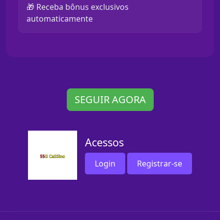
🎁 Receba bônus exclusivos
automaticamente
SEGUIR AGORA
Acessos
Login
Registrar-se