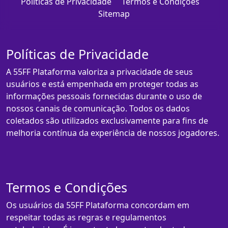
Políticas de Privacidade
Termos e Condições
Sitemap
Políticas de Privacidade
A 55FF Plataforma valoriza a privacidade de seus
usuários e está empenhada em proteger todas as
informações pessoais fornecidas durante o uso de
nossos canais de comunicação. Todos os dados
coletados são utilizados exclusivamente para fins de
melhoria contínua da experiência de nossos jogadores.
Termos e Condições
Os usuários da 55FF Plataforma concordam em
respeitar todas as regras e regulamentos