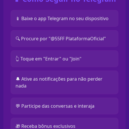
📱 Baixe o app Telegram no seu dispositivo
🔍 Procure por "@55FF PlataformaOficial"
👆 Toque em "Entrar" ou "Join"
🔔 Ative as notificações para não perder
nada
💬 Participe das conversas e interaja
🎁 Receba bônus exclusivos