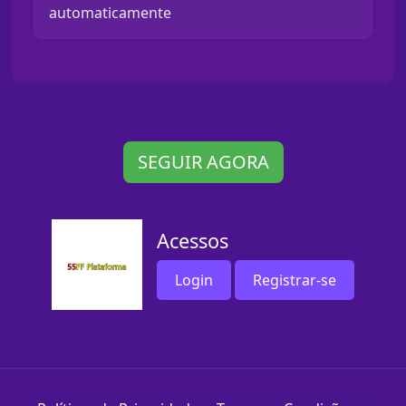
automaticamente
SEGUIR AGORA
Acessos
Login
Registrar-se