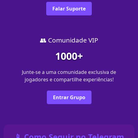
Falar Suporte
👥 Comunidade VIP
1000+
Junte-se a uma comunidade exclusiva de
jogadores e compartilhe experiências!
Entrar Grupo
📱 Como Seguir no Telegram