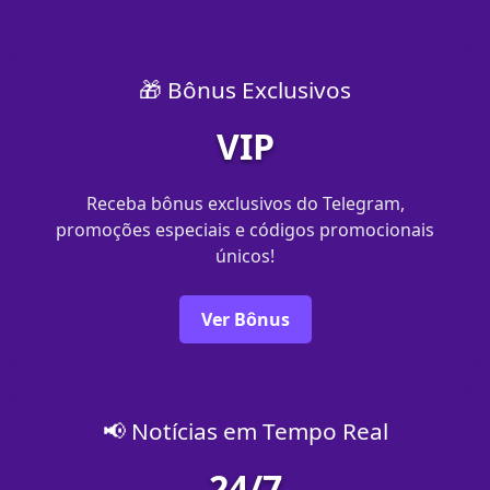
🎁 Bônus Exclusivos
VIP
Receba bônus exclusivos do Telegram,
promoções especiais e códigos promocionais
únicos!
Ver Bônus
📢 Notícias em Tempo Real
24/7