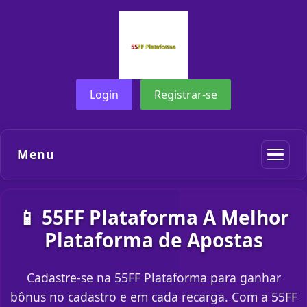
Login
Registrar-se
Menu
📱 55FF Plataforma A Melhor
Plataforma de Apostas
Cadastre-se na 55FF Plataforma para ganhar
bônus no cadastro e em cada recarga. Com a 55FF