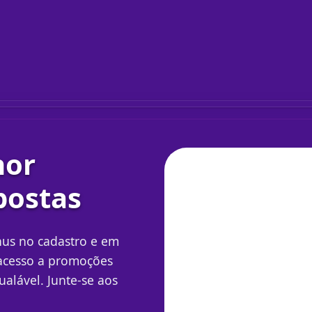
hor
postas
nus no cadastro e em
 acesso a promoções
ualável. Junte-se aos