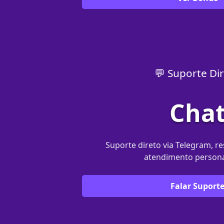
💬 Suporte Di
Cha
Suporte direto via Telegram, r
atendimento persona
Falar Suport