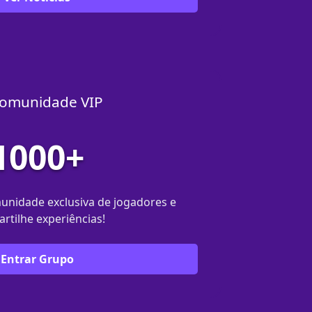
Comunidade VIP
1000+
unidade exclusiva de jogadores e
rtilhe experiências!
Entrar Grupo