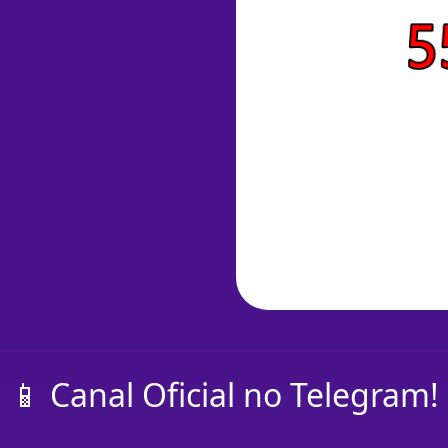
📱 Canal Oficial no Telegram!