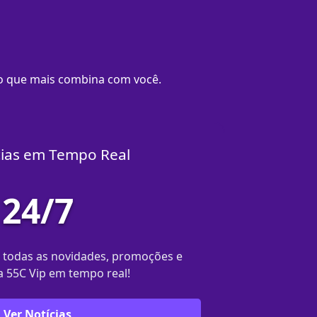
go que mais combina com você.
cias em Tempo Real
24/7
e todas as novidades, promoções e
a 55C Vip em tempo real!
Ver Notícias