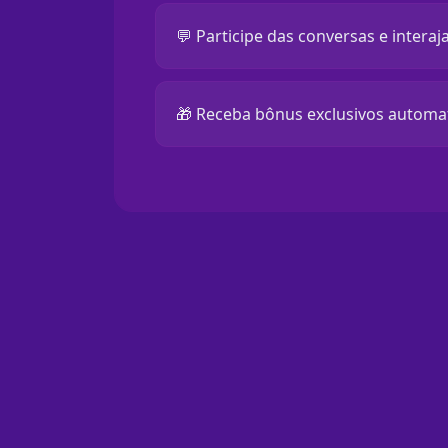
💬 Participe das conversas e interaj
🎁 Receba bônus exclusivos autom