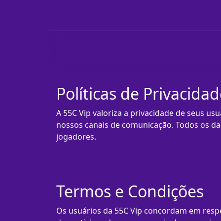
Políticas de Privacida
A 55C Vip valoriza a privacidade de seus u
nossos canais de comunicação. Todos os dad
jogadores.
Termos e Condições
Os usuários da 55C Vip concordam em respei