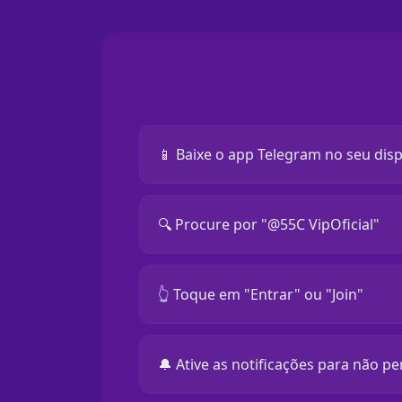
📱 Baixe o app Telegram no seu disp
🔍 Procure por "@55C VipOficial"
👆 Toque em "Entrar" ou "Join"
🔔 Ative as notificações para não p