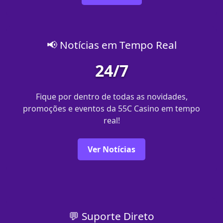
📢 Notícias em Tempo Real
24/7
Fique por dentro de todas as novidades,
promoções e eventos da 55C Casino em tempo
real!
Ver Notícias
💬 Suporte Direto