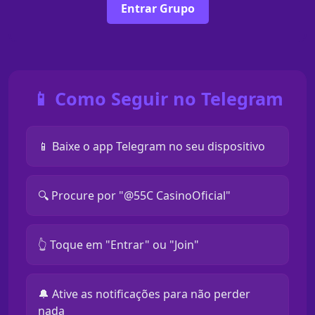
Entrar Grupo
📱 Como Seguir no Telegram
📱 Baixe o app Telegram no seu dispositivo
🔍 Procure por "@55C CasinoOficial"
👆 Toque em "Entrar" ou "Join"
🔔 Ative as notificações para não perder
nada