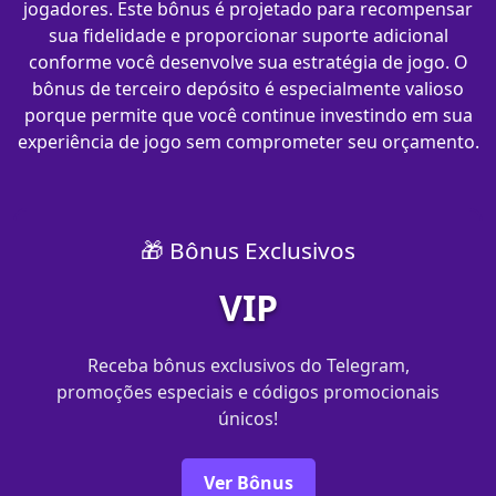
jogadores. Este bônus é projetado para recompensar
sua fidelidade e proporcionar suporte adicional
conforme você desenvolve sua estratégia de jogo. O
bônus de terceiro depósito é especialmente valioso
porque permite que você continue investindo em sua
experiência de jogo sem comprometer seu orçamento.
🎁 Bônus Exclusivos
VIP
Receba bônus exclusivos do Telegram,
promoções especiais e códigos promocionais
únicos!
Ver Bônus