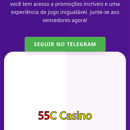
você tem acesso a promoções incríveis e uma
experiência de jogo inigualável. Junte-se aos
vencedores agora!
SEGUIR NO TELEGRAM