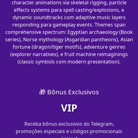
character animations via skeletal rigging, particle
effects systems para spell casting/explosions, e
dynamic soundtracks com adaptive music layers
responding para gameplay events. Themes span
comprehensive spectrum: Egyptian archaeology (Book
series), Norse mythology (Asgardian pantheons), Asian
fortune (dragon/tiger motifs), adventure genres
(explorer narratives), e fruit machine reimaginings
(classic symbols com modern presentation).
🎁 Bônus Exclusivos
VIP
Receba bônus exclusivos do Telegram,
promoções especiais e códigos promocionais