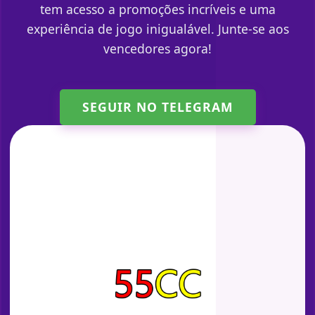
tem acesso a promoções incríveis e uma
experiência de jogo inigualável. Junte-se aos
vencedores agora!
SEGUIR NO TELEGRAM