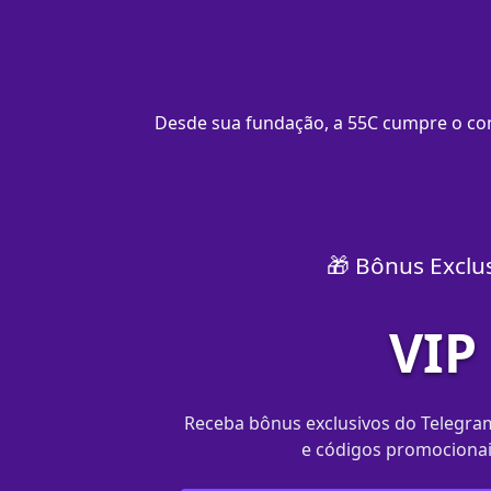
Desde sua fundação, a 55C cumpre o com
🎁 Bônus Exclu
VIP
Receba bônus exclusivos do Telegra
e códigos promocionai