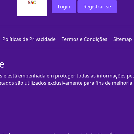
Login
Registrar-se
Políticas de Privacidade
Termos e Condições
Sitemap
de
ios e está empenhada em proteger todas as informações pe
tados são utilizados exclusivamente para fins de melhoria