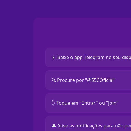
📱 Baixe o app Telegram no seu disp
🔍 Procure por "@55COficial"
👆 Toque em "Entrar" ou "Join"
🔔 Ative as notificações para não p