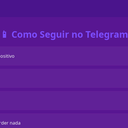
📱 Como Seguir no Telegram
ositivo
erder nada