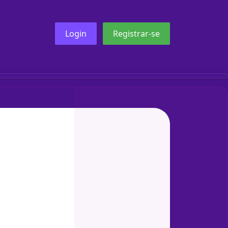
Login
Registrar-se