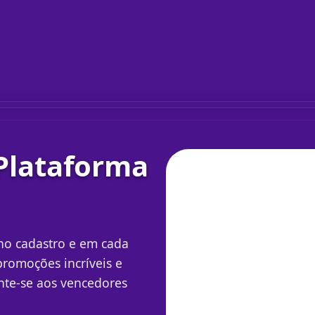
 Plataforma
no cadastro e em cada
promoções incríveis e
unte-se aos vencedores