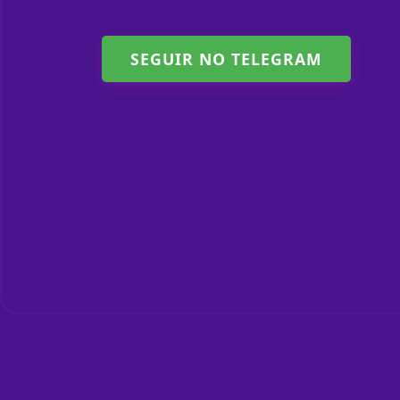
SEGUIR NO TELEGRAM