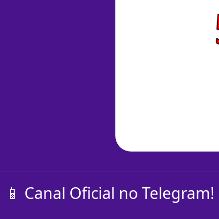
📱 Canal Oficial no Telegram!