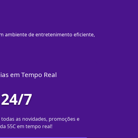
m ambiente de entretenimento eficiente,
cias em Tempo Real
24/7
e todas as novidades, promoções e
 da 55C em tempo real!