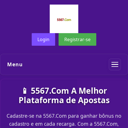
Login
Registrar-se
Menu
📱 5567.Com A Melhor
Plataforma de Apostas
Cadastre-se na 5567.Com para ganhar bônus no
cadastro e em cada recarga. Com a 5567.Com,