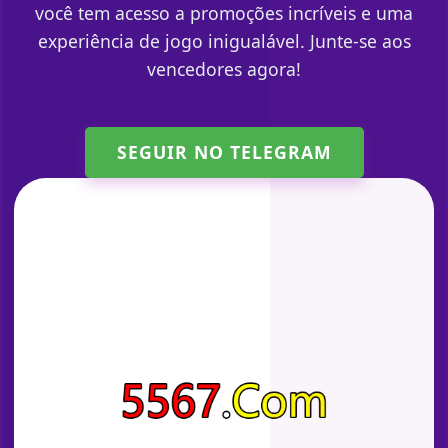
você tem acesso a promoções incríveis e uma
experiência de jogo inigualável. Junte-se aos
vencedores agora!
SEGUIR NO TELEGRAM