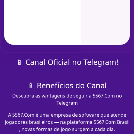
📱 Canal Oficial no Telegram!
📱 Benefícios do Canal
Descubra as vantagens de seguir a 5567.Com no
Telegram
A 5567.Com é uma empresa de software que atende
jogadores brasileiros — na plataforma 5567.Com Brasil
, novas formas de jogo surgem a cada dia.