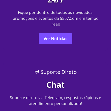
Fique por dentro de todas as novidades,
promoções e eventos da 5567.Com em tempo
real!
Ver Notícias
💬 Suporte Direto
Chat
Suporte direto via Telegram, respostas rápidas e
atendimento personalizado!