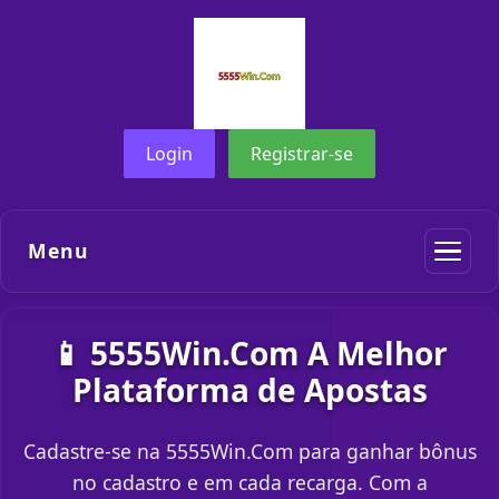
Login
Registrar-se
Menu
📱 5555Win.Com A Melhor
Plataforma de Apostas
Cadastre-se na 5555Win.Com para ganhar bônus
no cadastro e em cada recarga. Com a