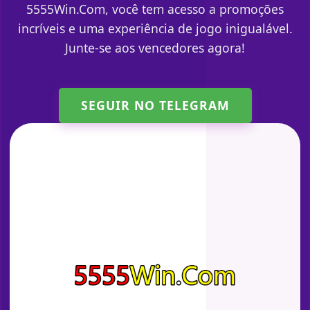
5555Win.Com, você tem acesso a promoções
incríveis e uma experiência de jogo inigualável.
Junte-se aos vencedores agora!
SEGUIR NO TELEGRAM