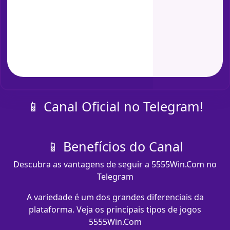
📱 Canal Oficial no Telegram!
📱 Benefícios do Canal
Descubra as vantagens de seguir a 5555Win.Com no
Telegram
A variedade é um dos grandes diferenciais da
plataforma. Veja os principais tipos de jogos
5555Win.Com