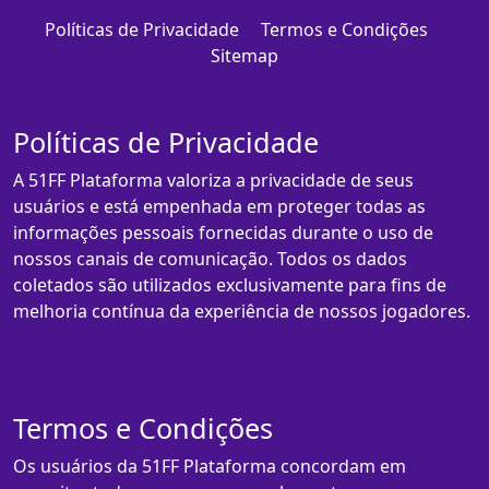
Políticas de Privacidade
Termos e Condições
Sitemap
Políticas de Privacidade
A 51FF Plataforma valoriza a privacidade de seus
usuários e está empenhada em proteger todas as
informações pessoais fornecidas durante o uso de
nossos canais de comunicação. Todos os dados
coletados são utilizados exclusivamente para fins de
melhoria contínua da experiência de nossos jogadores.
Termos e Condições
Os usuários da 51FF Plataforma concordam em