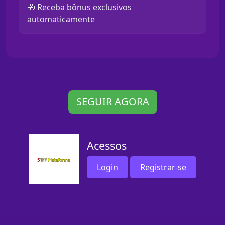
🎁 Receba bônus exclusivos
automaticamente
SEGUIR AGORA
Acessos
Login
Registrar-se