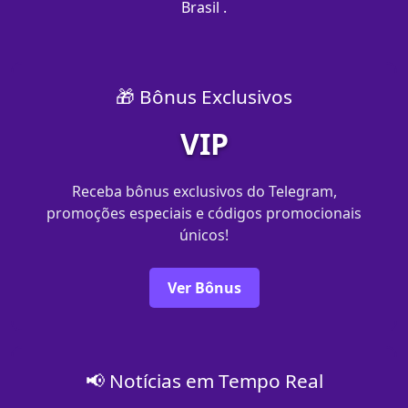
Brasil .
🎁 Bônus Exclusivos
VIP
Receba bônus exclusivos do Telegram,
promoções especiais e códigos promocionais
únicos!
Ver Bônus
📢 Notícias em Tempo Real