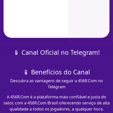
📱 Canal Oficial no Telegram!
📱 Benefícios do Canal
Descubra as vantagens de seguir a 456R.Com no
Telegram
A 456R.Com é a plataforma mais confiável e justa do
setor, com a 456R.Com Brasil oferecendo serviço de alta
qualidade a todos os jogadores, a qualquer hora.