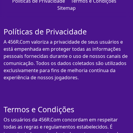
Políticas de Privacidade
Termos e Condições
Sitemap
Políticas de Privacidade
A 456R.Com valoriza a privacidade de seus usuários e
está empenhada em proteger todas as informações
pessoais fornecidas durante o uso de nossos canais de
comunicação. Todos os dados coletados são utilizados
exclusivamente para fins de melhoria contínua da
experiência de nossos jogadores.
Termos e Condições
Os usuários da 456R.Com concordam em respeitar
todas as regras e regulamentos estabelecidos. É