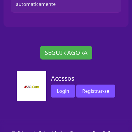
automaticamente
SEGUIR AGORA
Acessos
Login
Registrar-se