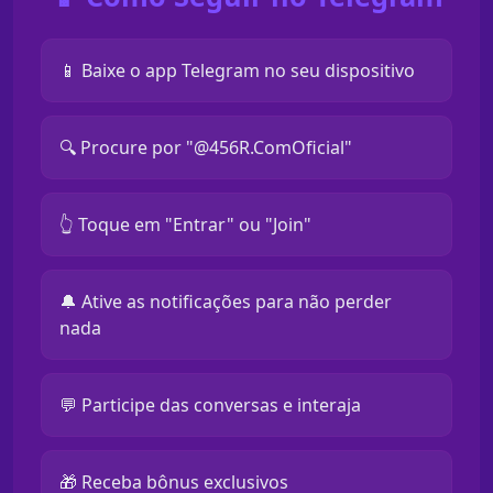
📱 Baixe o app Telegram no seu dispositivo
🔍 Procure por "@456R.ComOficial"
👆 Toque em "Entrar" ou "Join"
🔔 Ative as notificações para não perder
nada
💬 Participe das conversas e interaja
🎁 Receba bônus exclusivos