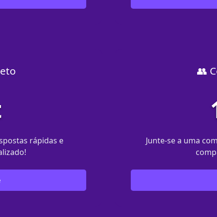
reto
👥 
t
espostas rápidas e
Junte-se a uma com
lizado!
compa
e