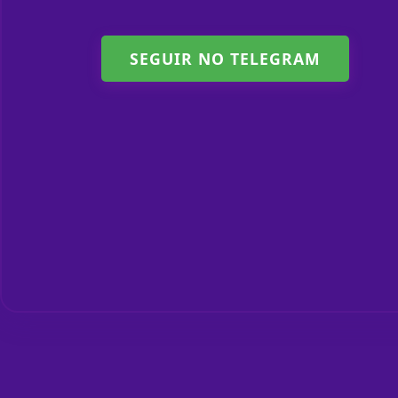
SEGUIR NO TELEGRAM