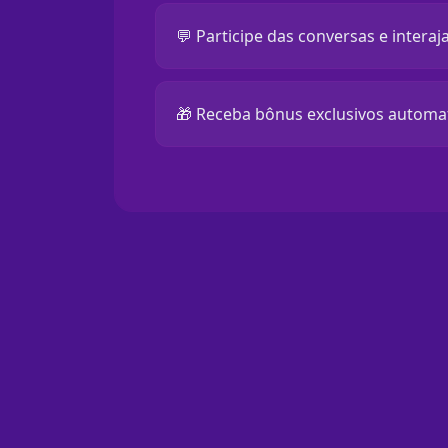
💬 Participe das conversas e interaj
🎁 Receba bônus exclusivos autom