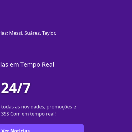
ias; Messi, Suárez, Taylor.
cias em Tempo Real
24/7
e todas as novidades, promoções e
 3SS Com em tempo real!
Ver Notícias