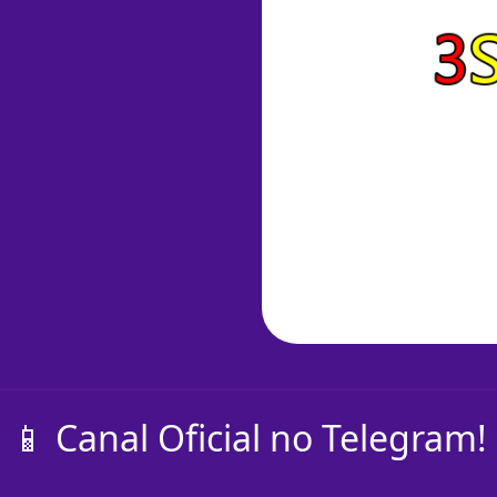
📱 Canal Oficial no Telegram!