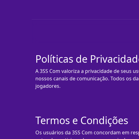
Políticas de Privacida
A 3SS Com valoriza a privacidade de seus u
nossos canais de comunicação. Todos os dad
jogadores.
Termos e Condições
Os usuários da 3SS Com concordam em respe