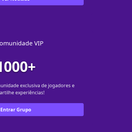
Comunidade VIP
1000+
unidade exclusiva de jogadores e
rtilhe experiências!
Entrar Grupo