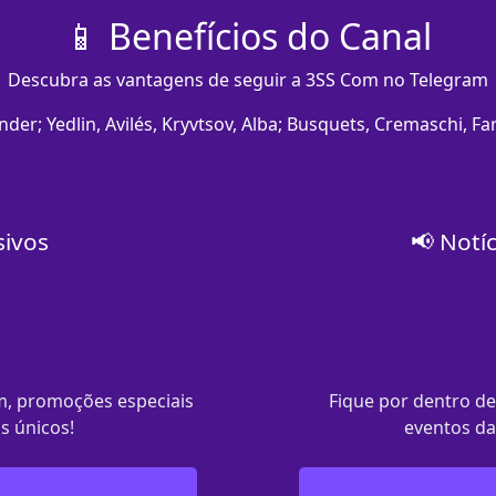
📱 Benefícios do Canal
Descubra as vantagens de seguir a 3SS Com no Telegram
der; Yedlin, Avilés, Kryvtsov, Alba; Busquets, Cremaschi, Far
sivos
📢 Notí
m, promoções especiais
Fique por dentro d
s únicos!
eventos da